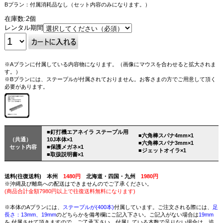
Bプラン：付属消耗品なし（セット内容のみになります。）
在庫数:2個
レンタル期間
※Aプランに付属している内容物になります。（画像にマウスを合わせると拡大されま
す。）
※Bプランには、ステープルが付属されておりません。お客さまの方でご用意して頂く
必要があります。
■釘打機エアネイラ ステープル用
■六角棒スパナ4mm×1
（共通）
10J本体×1
■六角棒スパナ3mm×1
セット内容
■保護メガネ×1
■ジェットオイラ×1
■取扱説明書×1
送料(往復送料) 本州
1480円
北海道・四国・九州
1980円
※沖縄及び離島への配送はできませんのでご了承ください。
(商品合計金額7980円以上で往復送料無料になります)
※本体のAプランには、
ステープルが(400本)
付属しています。ご注文される際には、
足
長さ：13mm、19mm
のどちらかを備考欄にご記入下さい。ご記入がない場合は
19mm
を 付属させて頂きますので、ご了承下さい。付属している本数で足りない場合は、追