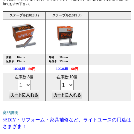
加でお求め下さい。
ステープル(1013Ｊ)
ステープル(1019Ｊ)
肩幅 10ｍｍ
肩幅 10ｍｍ
足長さ 13ｍｍ
足長さ 19ｍｍ
100本組
50円
100本組
60円
在庫数:8個
在庫数:10個
商品説明
※DIY・リフォーム・家具補修など、ライトユースの用途は
さまざま！