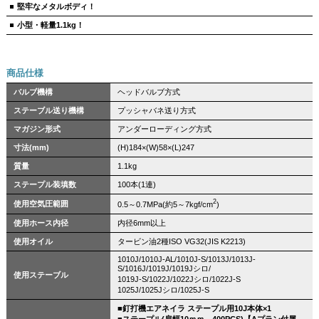
堅牢なメタルボディ！
小型・軽量1.1kg！
商品仕様
バルブ機構
ヘッドバルブ方式
ステーブル送り機構
プッシャバネ送り方式
マガジン形式
アンダーローディング方式
寸法(mm)
(H)184×(W)58×(L)247
質量
1.1kg
ステープル装填数
100本(1連)
2
使用空気圧範囲
0.5～0.7MPa(約5～7kgf/cm
)
使用ホース内径
内径6mm以上
使用オイル
タービン油2種ISO VG32(JIS K2213)
1010J/1010J-AL/1010J-S/1013J/1013J-
S/1016J/1019J/1019Jシロ/
使用ステーブル
1019J-S/1022J/1022Jシロ/1022J-S
1025J/1025Jシロ/1025J-S
■釘打機エアネイラ ステープル用10J本体×1