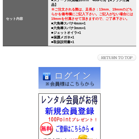
■ステープル(肩幅10ｍｍ 400PCS)【Aプラン付属
品】
※ご注文される際は、足長さ：13mm、19mmのどち
らかを備考欄にご記入下さい。ご記入がない場合には
セット内容
19mmを付属させて頂きますので、ご了承下さい。
■六角棒スパナ4mm×1
■六角棒スパナ3mm×1
■ジェットオイラ×1
■保護メガネ×1
■取扱説明書×1