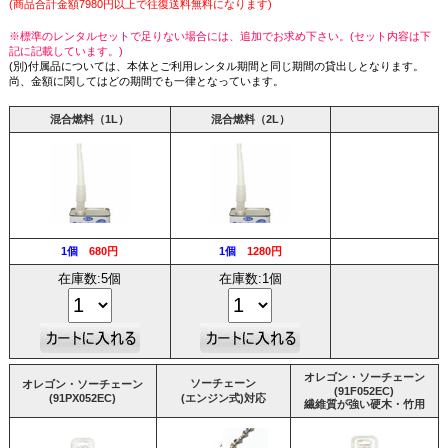
(商品合計金額7980円以上で往復送料無料になります)
※標準のレンタルセットで足りない場合には、追加でお求め下さい。(セット内容は下
記に記載しています。)
(別)付属品については、本体とご利用レンタル期間と同じ期間の貸出しとなります。
尚、金額に関してはどの期間でも一律となっています。
混合燃料（1L）
混合燃料（2L）
1個
680円
1個
1280円
在庫数:5個
在庫数:1個
オレゴン・ソーチェーン
ソーチェーン
オレゴン・ソーチェーン
(91F052EC)
(91PX052EC)
(エンジン式)対応
繊維質が強い硬木・竹用