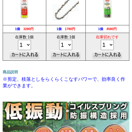
1個
3280円
1個
1780円
1個
4580円
在庫数:1個
在庫数:1個
在庫切れです
商品説明
※剪定、枝落としをらくらくこなすパワーで、効率良く作
業ができます。