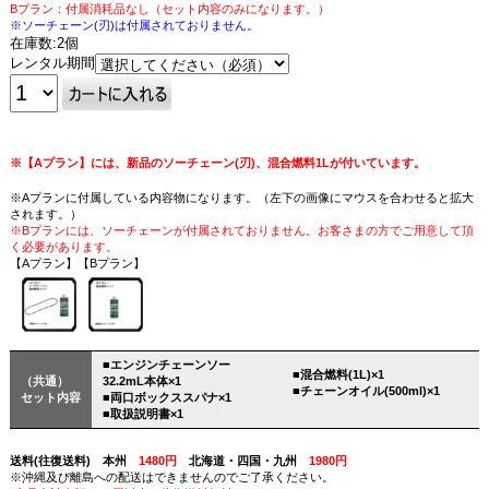
Bプラン：付属消耗品なし（セット内容のみになります。）
※ソーチェーン(刃)は付属されておりません。
在庫数:2個
レンタル期間
※【Aプラン】には、新品のソーチェーン(刃)、混合燃料1Lが付いています。
※Aプランに付属している内容物になります。（左下の画像にマウスを合わせると拡大
されます。）
※Bプランには、ソーチェーンが付属されておりません。お客さまの方でご用意して頂
く必要があります。
【Aプラン】【Bプラン】
■エンジンチェーンソー
■混合燃料(1L)×1
（共通）
32.2mL本体×1
■チェーンオイル(500ml)×1
セット内容
■両口ボックススパナ×1
■取扱説明書×1
送料(往復送料) 本州
1480円
北海道・四国・九州
1980円
※沖縄及び離島への配送はできませんのでご了承ください。