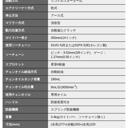
始動方式
リコイルスターター式
エアクリーナー方式
乾式
停止方法
アース式
マフラー方式
消音型
動力伝達方式
自動遠心クラッチ
ガイドバー長さ
350mm(14インチ)
使用ソーチェーン
91VG-52Eまたは91PX-52E(オレゴン製)
ピッチ：9.53mm(3/8インチ)、ゲージ：
ソーチェーン
1.27mm(0.05インチ)
スプロケット
星形6枚歯
チェンオイル給油方式
自動給油
チェンオイルタンク容量
180mL
-1
チェンオイル吐出量
8mL/分(9000
min
)
使用チェンオイル
専用オイル
ハンドル
防振装置付き
防振機構
スプリング防振機構
質量
3.4kg(ガイドバー、ソーチェーン除く)
寸法(mm)
(全長)277×(全幅)255×(全高)220