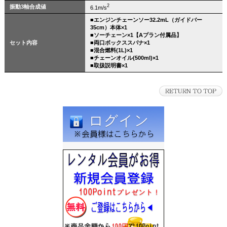
2
振動3軸合成値
6.1m/
s
■エンジンチェーンソー32.2mL（ガイドバー
35cm）本体×1
■ソーチェーン×1【Aプラン付属品】
セット内容
■両口ボックススパナ×1
■混合燃料(1L)×1
■チェーンオイル(500ml)×1
■取扱説明書×1