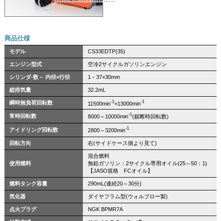
商品仕様
モデル
CS33EDTP(35)
エンジン型式
空冷2サイクルガソリンエンジン
シリンダ-数－ 内径×行径
1－37×30mm
総排気量
32.2mL
-1
-1
瞬時無負荷回転数
11500
min
×13000
min
-1
常時回転数
8000～10000
min
(鋸断時回転数)
-1
アイドリング回転数
2800～3200
min
回転方向
右(サイドケース側より見て)
混合燃料
使用燃料
無鉛ガソリン：2サイクル専用オイル(25～50：1)
【JASO規格 FCオイル】
燃料タンク容量
290mL(連続20～30分)
気化器
ダイヤフラム型(ウォルブロー製)
点火プラグ
NGK BPMR7A