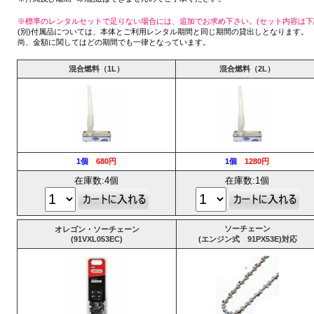
※標準のレンタルセットで足りない場合には、追加でお求め下さい。(セット内容は下
(別)付属品については、本体とご利用レンタル期間と同じ期間の貸出しとなります。
尚、金額に関してはどの期間でも一律となっています。
混合燃料（1L）
混合燃料（2L）
1個
680円
1個
1280円
在庫数:4個
在庫数:1個
ソーチェーン
オレゴン・ソーチェーン
(91VXL053EC)
(エンジン式 91PX53E)対応