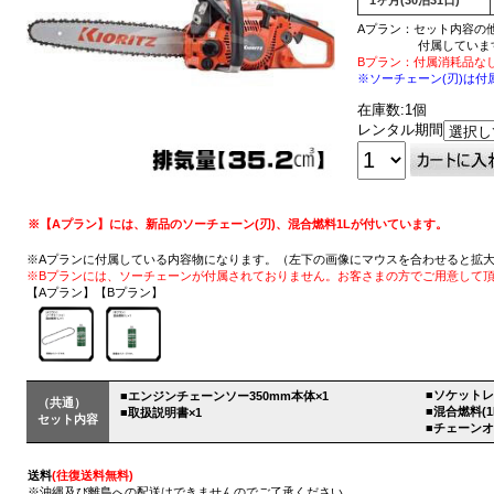
Aプラン：セット内容の
付属していま
Bプラン：付属消耗品な
※ソーチェーン(刃)は
在庫数:1個
レンタル期間
※【Aプラン】には、新品のソーチェーン(刃)、混合燃料1Lが付いています。
※Aプランに付属している内容物になります。（左下の画像にマウスを合わせると拡
※Bプランには、ソーチェーンが付属されておりません。お客さまの方でご用意して
【Aプラン】【Bプラン】
■ソケットレ
■エンジンチェーンソー350mm本体×1
（共通）
■混合燃料(1L
■取扱説明書×1
セット内容
■チェーンオイ
送料
(往復送料無料)
※沖縄及び離島への配送はできませんのでご了承ください。