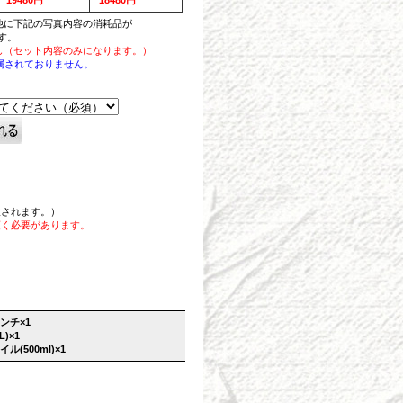
他に下記の写真内容の消耗品が
す。
し（セット内容のみになります。）
付属されておりません。
大されます。）
頂く必要があります。
ンチ×1
)×1
ル(500ml)×1