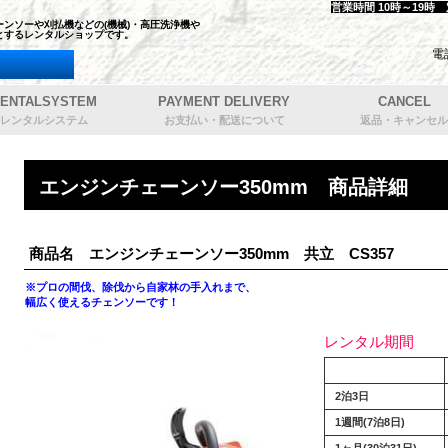
営業時間 10時～19時
ンソーや刈払機などの(機械)・高圧洗浄機や
とするレンタルショップです。
電
ENTALSYSTEM
PAYMENT DELIVERY
CANCEL
レンタルシステム
お支払い・配送について
返品・キャンセル
エンジンチェーンソー350mm 商品詳細
商品名 エンジンチェーンソー350mm 共立 CS357
※プロの間伐、除伐から自家林の手入れまで、
幅広く使えるチェンソーです！
レンタル期間
2泊3日
1週間(7泊8日)
1ヶ月(30泊31日)