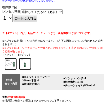
※ソーチェーン(刃)は付属されておりません。
在庫数:2個
レンタル期間
※【Aプラン】には、新品のソーチェーン(刃)、混合燃料1Lが付いています。
※Aプランに付属している内容物になります。（左下の画像にマウスを合わせると拡大
されます。）
※Bプランには、ソーチェーンが付属されておりません。お客さまの方でご用意して頂
く必要があります。
【Aプラン】【Bプラン】
■エンジンチェーンソー
■ソケットレンチ×1
（共通）
350mm本体×1
■混合燃料(1L)×1
セット内容
■取扱説明書×1
■チェーンオイル(500ml)×1
送料
(往復送料無料)
※沖縄及び離島への配送はできませんのでご了承ください。