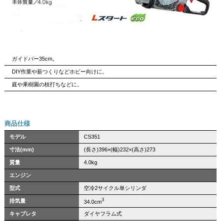
ガイドバー35cm。
DIY作業や薪つくりなどホビー向けに。
庭や果樹園の枝打ちなどに。
商品仕様
モデル
CS351
寸法(mm)
(長さ)396×(幅)232×(高さ)273
質量
4.0kg
エンジン
型式
空冷2サイクル単シリンダ
3
排気量
34.0cm
キャブレタ
ダイヤフラム式