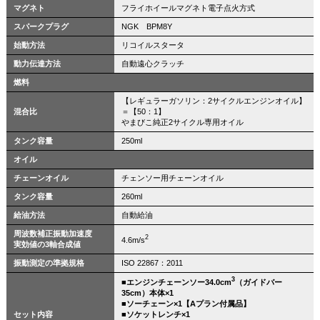
マグネト
フライホイールマグネト電子点火方式
スパークプラグ
NGK BPM8Y
始動方法
リコイルスタータ
動力伝達方法
自動遠心クラッチ
燃料
【レギュラーガソリン：2サイクルエンジンオイル】
混合比
＝【50：1】
やまびこ純正2サイクル専用オイル
タンク容量
250ml
オイル
チェーンオイル
チェンソー用チェーンオイル
タンク容量
260ml
給油方法
自動給油
周波数補正振動加速度
2
4.6m/s
実効値の3軸合成値
振動測定の準拠規格
ISO 22867：2011
3
■エンジンチェーンソー34.0cm
（ガイドバー
35cm）本体×1
■ソーチェーン×1【Aプラン付属品】
セット内容
■ソケットレンチ×1