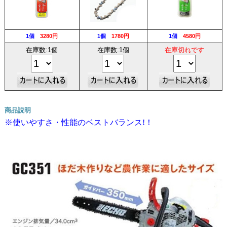
1個
3280円
1個
1780円
1個
4580円
在庫数:1個
在庫数:1個
在庫切れです
商品説明
※使いやすさ・性能のベストバランス!！