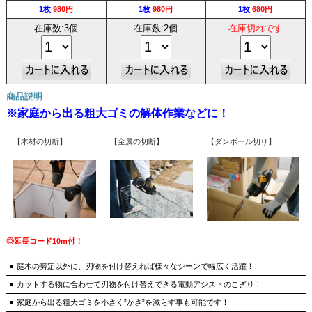
1枚
980円
1枚
980円
1枚
680円
在庫数:3個
在庫数:2個
在庫切れです
商品説明
※家庭から出る粗大ゴミの解体作業などに！
【木材の切断】
【金属の切断】
【ダンボール切り】
◎延長コード10m付！
庭木の剪定以外に、刃物を付け替えれば様々なシーンで幅広く活躍！
カットする物に合わせて刃物を付け替えできる電動アシストのこぎり！
家庭から出る粗大ゴミを小さく”かさ”を減らす事も可能です！