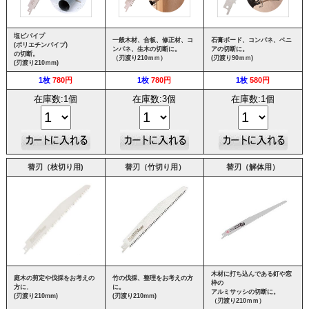
塩ビパイプ
一般木材、合板、修正材、コ
石膏ボード、コンパネ、ベニ
(ポリエチンパイプ)
ンパネ、生木の切断に。
アの切断に。
の切断。
（刃渡り210ｍｍ）
(刃渡り90ｍｍ)
(刃渡り210ｍm)
1枚
780円
1枚
780円
1枚
580円
在庫数:1個
在庫数:3個
在庫数:1個
替刃（枝切り用)
替刃（竹切り用
）
替刃（解体用）
木材に打ち込んである釘や窓
庭木の剪定や伐採をお考えの
竹の伐採、整理をお考えの方
枠の
方に
。
に。
アルミサッシの切断に。
(刃渡り210mm)
(刃渡り210mm)
（刃渡り210ｍｍ）