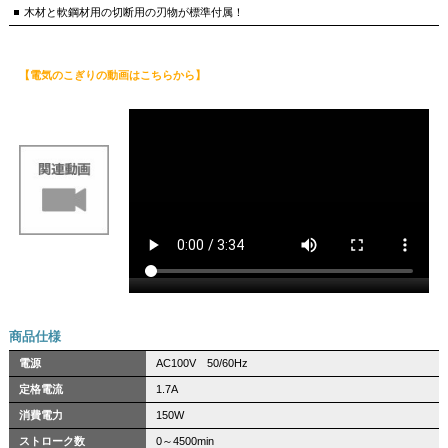
木材と軟鋼材用の切断用の刃物が標準付属！
【電気のこぎりの動画はこちらから】
商品仕様
電源
AC100V 50/60Hz
定格電流
1.7A
消費電力
150W
ストローク数
0～4500min