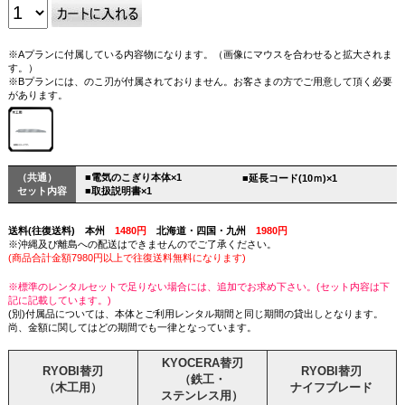
※Aプランに付属している内容物になります。（画像にマウスを合わせると拡大されま
す。）
※Bプランには、のこ刃が付属されておりません。お客さまの方でご用意して頂く必要
があります。
（共通）
■電気のこぎり本体×1
■延長コード(10ｍ)×1
セット内容
■取扱説明書×1
送料(往復送料) 本州
1480円
北海道・四国・九州
1980円
※沖縄及び離島への配送はできませんのでご了承ください。
(商品合計金額7980円以上で往復送料無料になります)
※標準のレンタルセットで足りない場合には、追加でお求め下さい。(セット内容は下
記に記載しています。)
(別)付属品については、本体とご利用レンタル期間と同じ期間の貸出しとなります。
尚、金額に関してはどの期間でも一律となっています。
KYOCERA替刃
RYOBI替刃
RYOBI替刃
（鉄工・
（木工用）
ナイフブレード
ステンレス用）