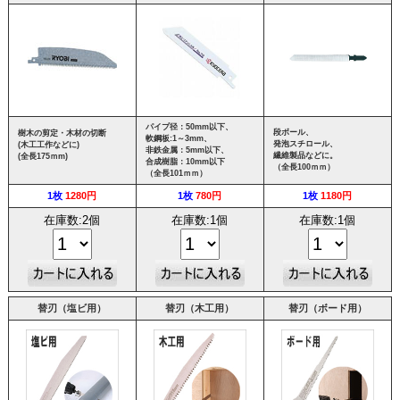
パイプ径：50mm以下、
段ボール、
樹木の剪定・木材の切断
軟鋼板:1～3mm、
発泡スチロール、
(木工工作などに)
非鉄金属：5mm以下、
繊維製品などに。
(全長175ｍm)
合成樹脂：10mm以下
（全長100ｍｍ）
（全長101ｍｍ）
1枚
1280円
1枚
780円
1枚
1180円
在庫数:2個
在庫数:1個
在庫数:1個
替刃（塩ビ用）
替刃（木工用）
替刃（ボード用）