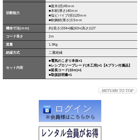
■庭木(径)45ｍｍ
■木材(厚さ)40ｍｍ
切断能力
■塩ビパイプ(径)120ｍｍ
■軟鋼材(厚さ)3.5ｍｍ
機体寸法(ｍｍ)
約(長さ)334×(幅)63×(高さ)127
コード長さ
2ｍ
質量
1.3Kg
絶縁方式
二重絶縁
■電気のこぎり本体×1
■レシプロソーブレード(木工用)×1【Aプラン付属品】
セット内容
■延長コード(10ｍ)×1
■取扱説明書×1