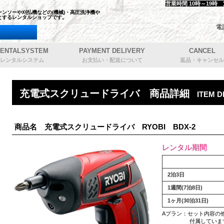
営業時間 10時～19時
ンソーや刈払機などの(機械)・高圧洗浄機や
とするレンタルショップです。
電
ENTALSYSTEM
PAYMENT DELIVERY
CANCEL
レンタルシステム
お支払い・配送について
返品・キャンセル
充電式スクリュードライバ 商品詳細
ITEM D
商品名 充電式スクリュードライバ RYOBI BDX-2
レンタル期間
2泊3日
1週間(7泊8日)
1ヶ月(30泊31日)
Aプラン：セット内容の
付属していま