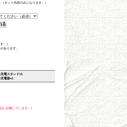
し（セット内容のみになります。）
ます。）
要があります。
■充電スタンド×1
■充電器×1
記に記載しています。)