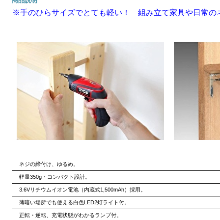
商品説明
※手のひらサイズでとても軽い！ 組み立て家具や日常の
ネジの締付け、ゆるめ。
軽量350g・コンパクト設計。
3.6Vリチウムイオン電池（内蔵式1,500mAh）採用。
薄暗い場所でも使える白色LED2灯ライト付。
正転・逆転、充電状態がわかるランプ付。