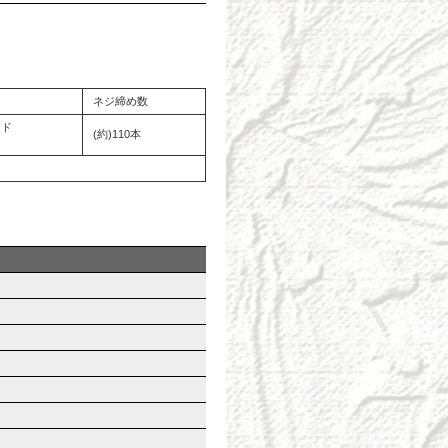
ネジ締め数
ッド
(約)110本