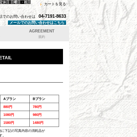
 定休日 日曜日・祝日
カートを見る
04-7191-8633
話でのお問い合わせは
メールでのお問い合わせはこちら
AGREEMENT
規約
ETAIL
Aプラン
Bプラン
880円
780円
1080円
980円
1580円
1480円
他に下記の写真内容の消耗品が
す。