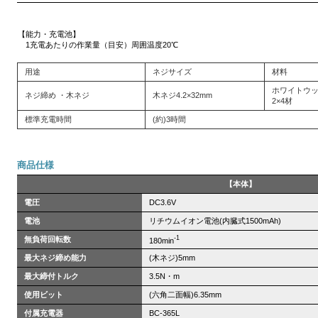
【能力・充電池】
1充電あたりの作業量（目安）周囲温度20℃
用途
ネジサイズ
材料
ホワイトウ
ネジ締め ・木ネジ
木ネジ4.2×32mm
2×4材
標準充電時間
(約)3時間
商品仕様
【本体】
電圧
DC3.6V
電池
リチウムイオン電池(内臓式1500mAh)
-1
無負荷回転数
180
min
最大ネジ締め能力
(木ネジ)5mm
最大締付トルク
3.5N・m
使用ビット
(六角二面幅)6.35mm
付属充電器
BC-365L