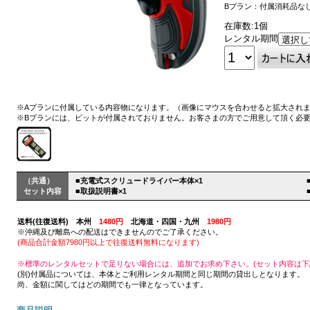
Bプラン：付属消耗品な
在庫数:1個
レンタル期間
※Aプランに付属している内容物になります。（画像にマウスを合わせると拡大され
※Bプランには、ビットが付属されておりません。お客さまの方でご用意して頂く必
（共通）
■充電式スクリュードライバー本体×1
セット内容
■取扱説明書×1
送料(往復送料) 本州
1480円
北海道・四国・九州
1980円
※沖縄及び離島への配送はできませんのでご了承ください。
(商品合計金額7980円以上で往復送料無料になります)
※標準のレンタルセットで足りない場合には、追加でお求め下さい。(セット内容は下
(別)付属品については、本体とご利用レンタル期間と同じ期間の貸出しとなります。
尚、金額に関してはどの期間でも一律となっています。