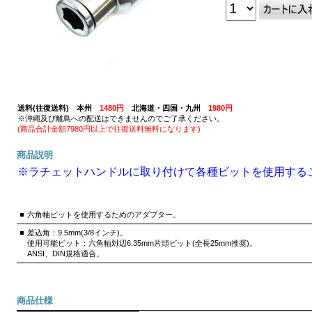
送料(往復送料) 本州
1480円
北海道・四国・九州
1980円
※沖縄及び離島への配送はできませんのでご了承ください。
(商品合計金額7980円以上で往復送料無料になります)
商品説明
※ラチェットハンドルに取り付けて各種ビットを使用する
六角軸ビットを使用するためのアダプター。
差込角：9.5mm(3/8インチ)。
使用可能ビット：六角軸対辺6.35mm片頭ビット(全長25mm推奨)。
ANSI、DIN規格適合。
商品仕様