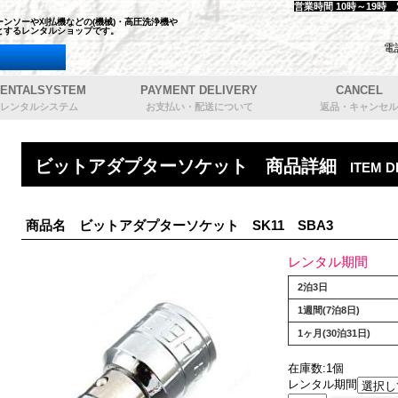
営業時間 10時～19時
ンソーや刈払機などの(機械)・高圧洗浄機や
とするレンタルショップです。
電
ENTALSYSTEM
PAYMENT DELIVERY
CANCEL
レンタルシステム
お支払い・配送について
返品・キャンセル
ビットアダプターソケット 商品詳細
ITEM D
商品名 ビットアダプターソケット SK11 SBA3
レンタル期間
2泊3日
1週間(7泊8日)
1ヶ月(30泊31日)
在庫数:1個
レンタル期間