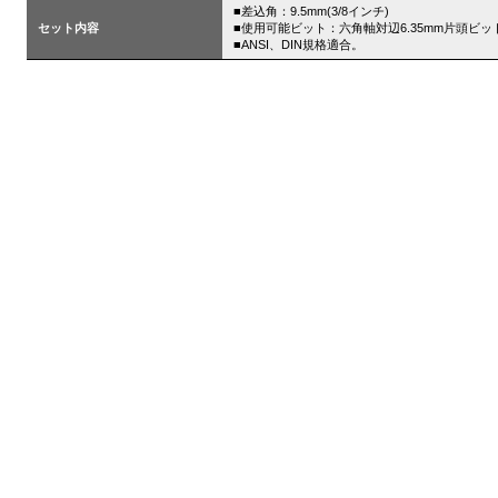
■差込角：9.5mm(3/8インチ)
セット内容
■使用可能ビット：六角軸対辺6.35mm片頭ビット
■ANSI、DIN規格適合。