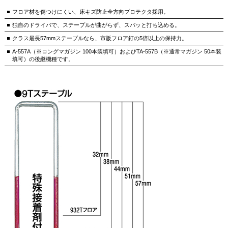
フロア材を傷つけにくい、床キズ防止全方向プロテクタ採用。
独自のドライバで、ステープルが曲がらず、スパッと打ち込める。
クラス最長57mmステープルなら、市販フロア釘の5倍以上の保持力。
A-557A（※ロングマガジン 100本装填可）およびTA-557B（※通常マガジン 50本装
填可）の後継機種です。