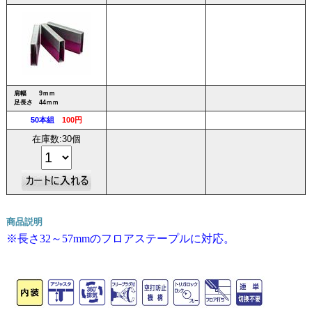
肩幅 9ｍｍ
足長さ 44ｍｍ
50本組
100円
在庫数:30個
商品説明
※長さ32～57mmのフロアステープルに対応。