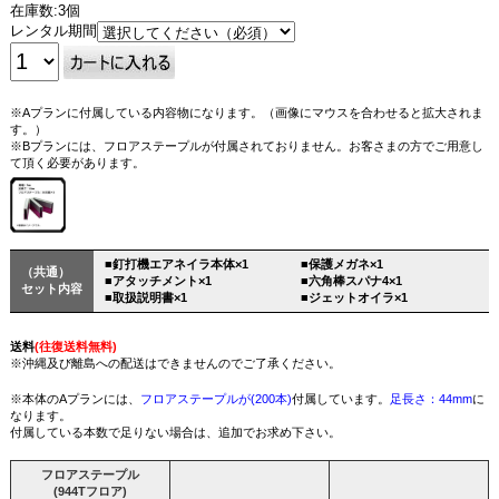
在庫数:3個
レンタル期間
※Aプランに付属している内容物になります。（画像にマウスを合わせると拡大されま
す。）
※Bプランには、フロアステープルが付属されておりません。お客さまの方でご用意し
て頂く必要があります。
■釘打機エアネイラ本体×1
■保護メガネ×1
（共通）
■アタッチメント×1
■六角棒スパナ4×1
セット内容
■取扱説明書×1
■
ジェットオイラ×1
送料
(往復送料無料)
※沖縄及び離島への配送はできませんのでご了承ください。
※本体のAプランには、
フロアステープルが(200本)
付属しています。
足長さ：44mm
に
なります。
付属している本数で足りない場合は、追加でお求め下さい。
フロアステープル
(944Tフロア)