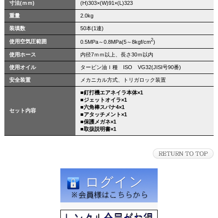
寸法(ｍｍ)
(H)303×(W)91×(L)323
重量
2.0kg
装填数
50本(1連)
2
使用空気圧範囲
0.5MPa～0.8MPa(5～8kgf/cm
)
使用ホース
内径7ｍｍ以上、長さ30ｍ以内
使用オイル
タービン油Ｉ種 ISO VG32(JISI号90番)
安全装置
メカニカル方式、トリガロック装置
■釘打機エアネイラ本体×1
■ジェットオイラ×1
■六角棒スパナ4×1
セット内容
■アタッチメント×1
■保護メガネ×1
■取扱説明書×1