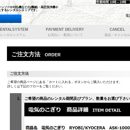
営業時間 10時～19時
ンソーや刈払機などの(機械)・高圧洗浄機や
とするレンタルショップです。
電
ENTALSYSTEM
PAYMENT DELIVERY
CANCEL
レンタルシステム
お支払い・配送について
返品・キャンセル
ご注文方法
ORDER
ご注文方法
ご希望の商品ページにある「カートに入れる」ボタンからご購入いただけます。
詳しくは下記のフローをご覧ください。
ご希望の商品のレンタル期間及びプラン、数量をお選び下さい