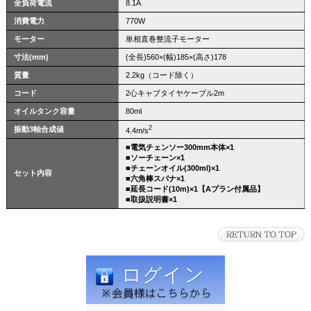
全負荷電流
8.1A
消費電力
770W
モーター
単相直巻整流子モーター
寸法(mm)
(全長)560×(幅)185×(高さ)178
質量
2.2kg（コード除く）
コード
2心キャブタイヤケーブル2m
オイルタンク容量
80ml
2
振動3軸合成値
4.4m/s
■電気チェンソー300mm本体×1
■ソーチェーン×1
■チェーンオイル(300ml)×1
セット内容
■六角棒スパナ×1
■延長コード(10m)×1【Aプラン付属品】
■取扱説明書×1