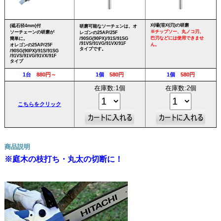
刈場(笹刈刃)の研磨
(砥石径4mm)付
研磨可能なソーチェンは、オ
※チップソー、丸ノコ刃、
ソーチェーンの研磨が
レゴンの25AP/25F
巴刃などには使用できませ
簡単に。
/90SG(90PX)/91S/91SG
/91VS/91VG/91VX/91F
ん。
オレゴンの25AP/25F
タイプです。
/90SG(90PX)/91S/91SG
/91VS/91VG/91VX/91F
タイプ
1台
880円～
1個
580円
1個
580円
在庫数:1個
在庫数:2個
こちらをクリック
商品説明
※庭木の枝打ち・丸太の切断に！