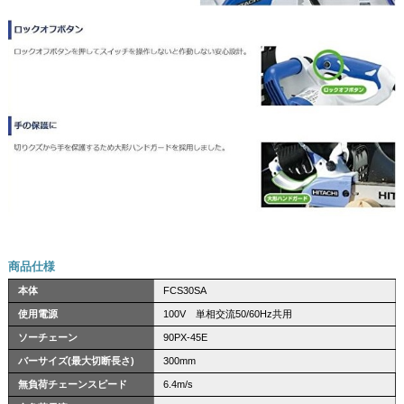
商品仕様
本体
FCS30SA
使用電源
100V 単相交流50/60Hz共用
ソーチェーン
90PX-45E
バーサイズ(最大切断長さ)
300mm
無負荷チェーンスピード
6.4m/s