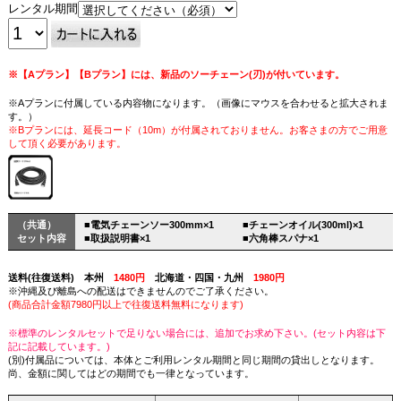
レンタル期間
※【Aプラン】【Bプラン】には、新品のソーチェーン(刃)が付いています。
※Aプランに付属している内容物になります。（画像にマウスを合わせると拡大されま
す。）
※Bプランには、延長コード（10m）が付属されておりません。お客さまの方でご用意
して頂く必要があります。
（共通）
■電気チェーンソー300mm×1
■チェーンオイル(300ml)×1
セット内容
■取扱説明書×1
■六角棒スパナ×1
送料(往復送料) 本州
1480円
北海道・四国・九州
1980円
※沖縄及び離島への配送はできませんのでご了承ください。
(商品合計金額7980円以上で往復送料無料になります)
※標準のレンタルセットで足りない場合には、追加でお求め下さい。(セット内容は下
記に記載しています。)
(別)付属品については、本体とご利用レンタル期間と同じ期間の貸出しとなります。
尚、金額に関してはどの期間でも一律となっています。