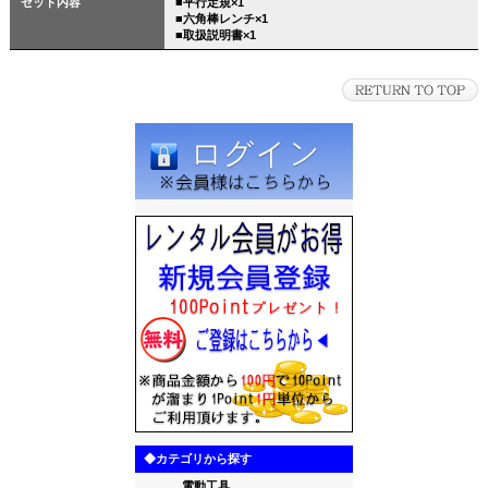
セット内容
■平行定規×1
■六角棒レンチ×1
■取扱説明書×1
◆カテゴリから探す
電動工具