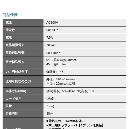
商品仕様
電圧
AC100V
周波数
50/60Hz
電流
7.5A
定格消費電力
705W
-1
無負荷回転数
5000min
0°：(垂直時)約48mm
最大切込深さ
45°：(約)31mm
のこ刃傾斜角度
0(垂直)～45°
外径：140～147mm
使用可能なのこ刃
内径：20mm/木工用
本体寸法(mm)
(約)(長さ)259×(幅)202×(高さ)210
コード長さ
(約)5m
質量
2.7kg
定格時間
30分
■電気丸のこ147mm本体×1
■木工用チップソー×1【Aプラン付属品】