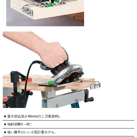
最大切込深さ48mm(のこ刃垂直時)。
傾斜切断0～45°。
使い勝手のいい小型計量モデル。