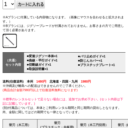
※Aプランに付属している内容物になります。（画像にマウスを合わせると拡大されま
す。）
※Bプランには、ジグソーブレードが付属されておりません。お客さまの方でご用意し
て頂く必要があります。
■変速ジグソー本体×1
■バリ止めガイド×1
（共通）
■曲線・平行ガイド×1
■防じんカバー×1
セット内容
■切断線ガイド×1
■プラスチックプレート×1
■取扱説明書×1
送料(往復送料) 本州
1480円
北海道・四国・九州
1980円
※沖縄及び離島への配送はできませんのでご了承ください。
(商品合計金額7980円以上で往復送料無料になります)
※標準のレンタルセットで足りない場合には、追加でお求め下さい。(セット内容は下
記に記載しています。)
(別)付属品については、本体とご利用レンタル期間と同じ期間の貸出しとなります。
尚、金額に関してはどの期間でも一律となっています。
替刃
替刃
（木工用）
替刃
（木工円切用）
替刃
（
(プラスチック・合板用)