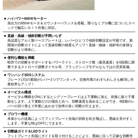
ハイパワー650Ｗモーター
高出力の650Ｗモータ＆カウンターバランスを搭載。限りなくプロ機に近づいたスペ
ックで幅広いＤＩＹ作業に対応。
直線・曲線・傾斜切断が手間いらず
高品質なアルミ製ベースプレートは、レバーひとつで傾斜切断設定が可能です。新
開発の切断ガイドによって直線切断の精度もアップ！直線・曲線・傾斜等の多様な
切断がより簡単に。
便利な機能を満載
暗所での切断をサポートするパワーライト、ストローク数（最高速度）を6段階に調
整できるストローク調整ダイヤル等、フラッグシップモデルならではの充実装備。
ワンハンドSDSシステム
ブレード(刃)の着脱がレバー1つでワンタッチ。交換作業のわずらわしさも解消し作
業効率もアップ！
オービタル構成
オービタル機構をONにするとシグソーブレードは上下運動に加え、前後に振り子運
動をします。上下運動だけの場合と比べ、切断速度を高めることができ、4段階のレ
バーの切り替えで作業にあわせて効率の良い切断が行えます。
ブロワー機構
本体からの送風によってフットプレート先端の切粉を吹き飛ばし、墨線を見やすく
します。不要な時はOFFにできます。
切断線ガイド＆LEDライト
フットプレート先端にガイドを取り付けることにより、墨線に沿って正確な切断作