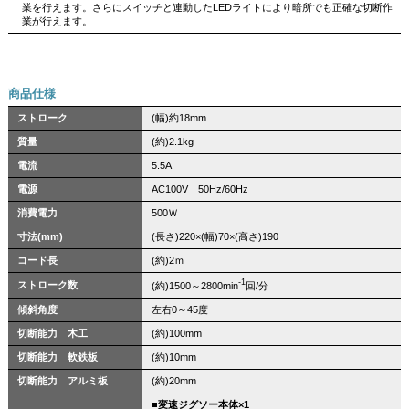
業を行えます。さらにスイッチと連動したLEDライトにより暗所でも正確な切断作
業が行えます。
商品仕様
ストローク
(幅)約18mm
質量
(約)2.1kg
電流
5.5A
電源
AC100V 50Hz/60Hz
消費電力
500Ｗ
寸法(mm)
(長さ)220×(幅)70×(高さ)190
コード長
(約)2ｍ
-1
ストローク数
(約)1500～2800min
回/分
傾斜角度
左右0～45度
切断能力 木工
(約)100mm
切断能力 軟鉄板
(約)10mm
切断能力 アルミ板
(約)20mm
■変速ジグソー本体×1