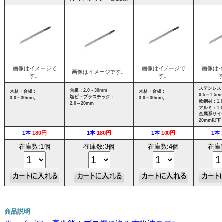
画像はイメージで
画像はイメージで
画像は
画像はイメージです。
す。
す。
ステンレス
合板：2.0～30mm
木材・合板：
木材・合板：
0.5～1.5m
塩ビ・プラスチック：
3.0～30mm。
3.0～30mm。
軟鋼材：1.0
2.0～20mm
アルミ：1.0
金属系サイ
20mm以下
1本
180円
1本
180円
1本
100円
1本
在庫数:1個
在庫数:3個
在庫数:4個
在庫
商品説明