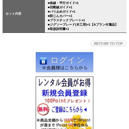
■曲線・平行ガイド×1
■切断線ガイド×1
■バリ止めガイド×1
セット内容
■防じんカバー×1
■プラスチックプレート×1
■ジグソーブレード(木工用)×1【Aプラン付属品】
■取扱説明書×1