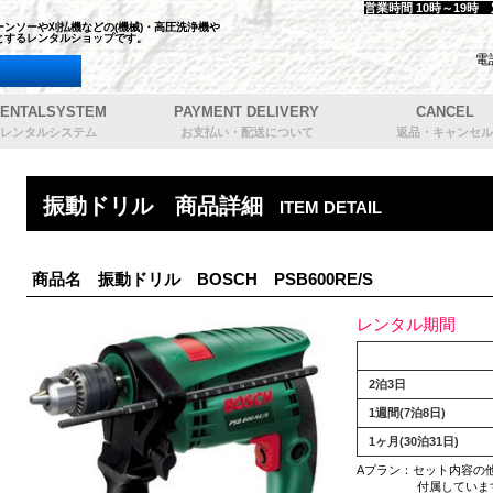
営業時間 10時～19時
ンソーや刈払機などの(機械)・高圧洗浄機や
とするレンタルショップです。
電
ENTALSYSTEM
PAYMENT DELIVERY
CANCEL
レンタルシステム
お支払い・配送について
返品・キャンセル
振動ドリル 商品詳細
ITEM DETAIL
商品名 振動ドリル BOSCH PSB600RE/S
レンタル期間
2泊3日
1週間(7泊8日)
1ヶ月(30泊31日)
Aプラン：セット内容の
付属していま