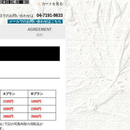
 定休日 日曜日・祝日
カートを見る
04-7191-8633
話でのお問い合わせは
メールでのお問い合わせはこちら
AGREEMENT
規約
Aプラン
Bプラン
2180円
1880円
2680円
2380円
3980円
3680円
他に下記の写真内容の消耗品が
す。