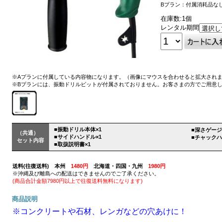
Bプラン：付属消耗品な
在庫数:1個
レンタル期間
※Aプランに付属している内容物になります。（画像にマウスを合わせると拡大され
※Bプランには、振動ドリルビットが付属されておりません。お客さまの方でご用意
■振動ドリル本体×1
■深さゲージ
（共通）
■サイドハンドル×1
■チャックハ
セット内容
■取扱説明書×1
送料(往復送料) 本州
1480円
北海道・四国・九州
1980円
※沖縄及び離島への配送はできませんのでご了承ください。
(商品合計金額7980円以上で往復送料無料になります)
商品説明
※コンクリートや石材、レンガなどの穴あけに！