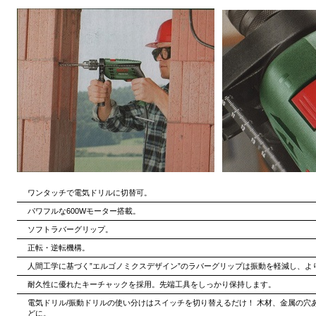
ワンタッチで電気ドリルに切替可。
パワフルな600Wモーター搭載。
ソフトラバーグリップ。
正転・逆転機構。
人間工学に基づく”エルゴノミクスデザイン”のラバーグリップは振動を軽減し、よ
耐久性に優れたキーチャックを採用。先端工具をしっかり保持します。
電気ドリル/振動ドリルの使い分けはスイッチを切り替えるだけ！ 木材、金属の穴
どに。