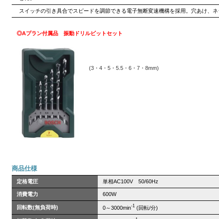
スイッチの引き具合でスピードを調節できる電子無断変速機構を採用。穴あけ、ネ
◎Aプラン付属品
振動ドリルビットセット
(3・4・5・5.5・6・7・8mm)
商品仕様
定格電圧
単相AC100V 50/60Hz
消費電力
600W
-1
回転数(無負荷時)
0～3000min
(回転/分)