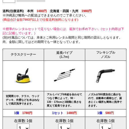
送料(往復送料) 本州
1480円
北海道・四国・九州
1980円
※沖縄及び離島への配送はできませんのでご了承ください。
(商品合計金額7980円以上で往復送料無料になります)
※標準のレンタルセットで足りない場合には、追加でお求め下さい。(セット内容は下
記に記載しています。)
(別)付属品については、本体とご利用レンタル期間と同じ期間の貸出しとなります。
尚、金額に関してはどの期間でも一律となっています。
フレキシブル
延長パイプ
テラスクリーナー
(1.7m)
ノズル
アルミパイプ4本組を合わせて
ノズルが360度自在に曲がる
玄関周りや、テラス、ウッド
つなぐ事によって、90・
ので、自動車の屋根など、届
デッキ、外壁などを水はねな
130・170cmと3段階に長さを
きにくい場所も簡単に洗浄で
しで高圧洗浄できます。
変えて延長できます。
きます。
1個
1780円
1セット
1480円
1個
580円
在庫数:1個
在庫数:1個
在庫数:1個