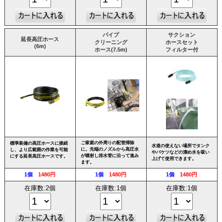
パイプ
サクション
延長高圧ホース
クリーニング
ホースセット
(6m)
ホース(7.5m)
フィルター付
ご家庭の外周りの配管掃除
標準装備の高圧ホースに接続
水道の使えない場所でタンク
に。先端のノズルから高圧水
し、より広範囲の作業を可能
やバケツなどの溜め水を吸い
が噴射し排水管に沿って進み
にする延長高圧ホースです。
上げて使用できます。
ます。
1個
1480円
1個
1480円
1個
1480円
在庫数:2個
在庫数:1個
在庫数:1個