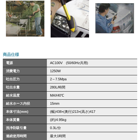
商品仕様
電源
AC100V (50/60Hz共用)
消費電力
1250W
吐出圧力
2～7.5Mpa
吐出水量
280L/時間
給水温度
MAX40℃
給水ホース内径
15mm
本体寸法(mm)
(幅)438×(奥行)213×(高さ)417
本体質量
(約)4.95kg
洗浄剤吸引量
0.3L/分
連続使用時間
最大1時間