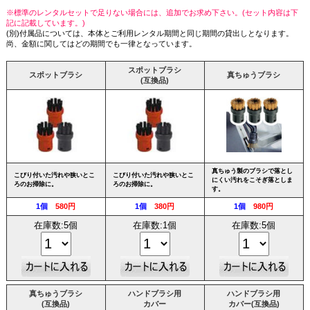
※標準のレンタルセットで足りない場合には、追加でお求め下さい。(セット内容は下
記に記載しています。)
(別)付属品については、本体とご利用レンタル期間と同じ期間の貸出しとなります。
尚、金額に関してはどの期間でも一律となっています。
スポットブラシ
スポットブラシ
真ちゅうブラシ
(互換品)
真ちゅう製のブラシで落とし
こびり付いた汚れや狭いとこ
こびり付いた汚れや狭いとこ
にくい汚れをこそぎ落としま
ろのお掃除に。
ろのお掃除に。
す。
1個
580円
1個
380円
1個
980円
在庫数:5個
在庫数:1個
在庫数:5個
真ちゅうブラシ
ハンドブラシ用
ハンドブラシ用
(互換品)
カバー
カバー(互換品)