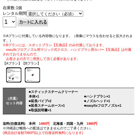
在庫数:1個
レンタル期間
※Aプランに付属している内容物になります。（画像にマウスを合わせると拡大されま
す。）
※Bプランには、スポットブラシ【互換品】のみ付属しております。
easyfixフロアノズル用マジック式クロス、ハンドブラシ用カバー【互換品】は付属
されておりませんので、
お客さまの方でご用意して頂く必要があります。
【Aプラン】【Bプラン】
■スティックスチームクリーナー
本体×1
■ハンドブラシ×1
（共通）
■延長パイプ×2
■ノズルヘッド×1
セット内容
■延長スチームホース×1
■easyfixフロアノズル×1
■取扱説明書×1
送料(往復送料) 本州
1480円
北海道・四国・九州
1980円
※沖縄及び離島への配送はできませんのでご了承ください。
(商品合計金額7980円以上で往復送料無料になります)