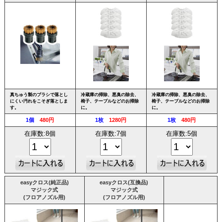
真ちゅう製のブラシで落とし
冷蔵庫の掃除、悪臭の除去、
冷蔵庫の掃除、悪臭の除去、
にくい汚れをこそぎ落としま
椅子、テーブルなどのお掃除
椅子、テーブルなどのお掃除
す。
に。
に。
1個
480円
1枚
1280円
1枚
480円
在庫数:8個
在庫数:7個
在庫数:5個
easy
クロス(純正品)
easy
クロス(互換品)
マジック式
マジック式
(フロアノズル用)
(フロアノズル用)