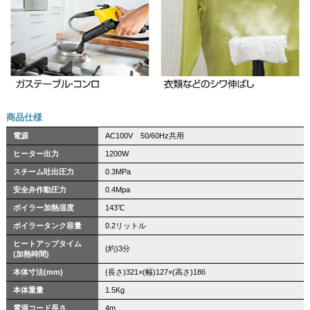
商品仕様
電源
AC100V 50/60Hz共用
ヒーター出力
1200W
スチーム吐出圧力
0.3MPa
安全弁作動圧力
0.4Mpa
ボイラー加熱湿度
143℃
ボイラータンク容量
0.2リットル
ヒートアップタイム
(約)3分
(加熱時間)
本体寸法(mm)
(長さ)321×(幅)127×(高さ)186
本体重量
1.5Kg
電源コード長さ
4m